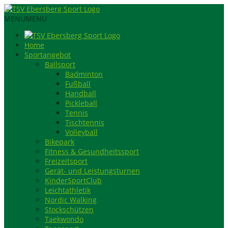
MENU
MENU
Home
Sportangebot
Ballsport
Badminton
Fußball
Handball
Pickleball
Tennis
Tischtennis
Volleyball
Bikepark
Fitness & Gesundheitssport
Freizeitsport
Gerät- und Leistungsturnen
KinderSportClub
Leichtathletik
Nordic Walking
Stockschützen
Taekwondo