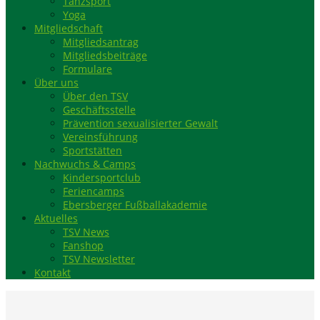
Tanzsport
Yoga
Mitgliedschaft
Mitgliedsantrag
Mitgliedsbeiträge
Formulare
Über uns
Über den TSV
Geschäftsstelle
Prävention sexualisierter Gewalt
Vereinsführung
Sportstätten
Nachwuchs & Camps
Kindersportclub
Feriencamps
Ebersberger Fußballakademie
Aktuelles
TSV News
Fanshop
TSV Newsletter
Kontakt