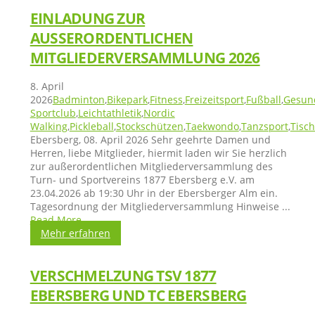
EINLADUNG ZUR
AUSSERORDENTLICHEN M
ITGLIEDERVERSAMMLUNG 2026
8. April
2026
Badminton
,
Bikepark
,
Fitness
,
Freizeitsport
,
Fußball
,
Gesund
Sportclub
,
Leichtathletik
,
Nordic
Walking
,
Pickleball
,
Stockschützen
,
Taekwondo
,
Tanzsport
,
Tisch
Ebersberg, 08. April 2026 Sehr geehrte Damen und
Herren, liebe Mitglieder, hiermit laden wir Sie herzlich
zur außerordentlichen Mitgliederversammlung des
Turn- und Sportvereins 1877 Ebersberg e.V. am
23.04.2026 ab 19:30 Uhr in der Ebersberger Alm ein.
Tagesordnung der Mitgliederversammlung Hinweise ...
Read More
...
Mehr erfahren
VERSCHMELZUNG TSV 1877
EBERSBERG UND TC EBERSBERG