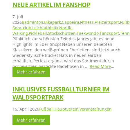
NEUE ARTIKEL IM FANSHOP
7. Juli
2026
Badminton
,
Bikepark
,
Capoeira
,
Fitness
,
Freizeitsport
,
Fußb
Sportclub
,
Leichtathletik
,
Nordic
Walking
,
Pickleball
,
Stockschützen
,
Taekwondo
,
Tanzsport
,
Tenn
Pünktlich zur schönsten Zeit des Jahres gibt es neue
Highlights im Eber-Shop! Neben unseren beliebten
Klassikern, den weiß-grünen Eberletten, sind jetzt auch
wieder stylische Bucket Hats in neuen Farben
erhältlich. Perfekt ergänzt wird das Sortiment durch
hochwertige, bestickte Badehosen in ...
Read More
...
Mehr erfahren
INKLUSIVES FUSSBALLTURNIER IM W
ALDSPORTPARK
16. April 2026
Fußball
,
Hauptverein
,
Veranstaltungen
...
Mehr erfahren