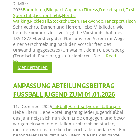
2. März
2026
Badminton
,
Bikepark
,
Capoeira
,
Fitness
,
Freizeitsport
,
Fußb
Sportclub
,
Leichtathletik
,
Nordic
Walking
,
Pickleball
,
Stockschützen
,
Taekwondo
,
Tanzsport
,
Tisch
Sehr geehrte Damen und Herren, liebe Mitglieder, wie
bereits kommuniziert, verfolgt die Vorstandschaft des
TSV 1877 Ebersberg den Plan, unseren Verein im Wege
einer Verschmelzung nach den Vorschriften des
Umwandlungsgesetzes (UmwG) mit dem TC Ebersberg
(Tennisclub Ebersberg) zu fusionieren. Die ...
Read
More
...
Mehr erfahren
ANPASSUNG ABTEILUNGSBEITRAG
FUSSBALL JUGEND ZUM 01.01.2026
11. Dezember 2025
Fußball
,
Handball
,
Veranstaltungen
Liebe Eltern, Liebe Abteilungsmitglieder Jugendfußball,
das Jahr neigt sich nun dem Ende entgegen, und bevor
wir gemeinsam in die Hallenturniersaison starten,
möchten wir uns herzlich bei euch allen bedanken. Ein
besonderer Dank gilt allen Eltern, die uns das ganze