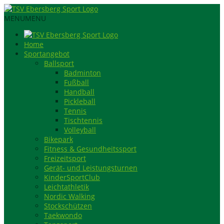
MENU
MENU
Home
Sportangebot
Ballsport
Badminton
Fußball
Handball
Pickleball
Tennis
Tischtennis
Volleyball
Bikepark
Fitness & Gesundheitssport
Freizeitsport
Gerät- und Leistungsturnen
KinderSportClub
Leichtathletik
Nordic Walking
Stockschützen
Taekwondo