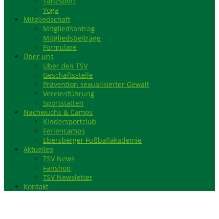
Tanzsport
Yoga
Mitgliedschaft
Mitgliedsantrag
Mitgliedsbeiträge
Formulare
Über uns
Über den TSV
Geschäftsstelle
Prävention sexualisierter Gewalt
Vereinsführung
Sportstätten
Nachwuchs & Camps
Kindersportclub
Feriencamps
Ebersberger Fußballakademie
Aktuelles
TSV News
Fanshop
TSV Newsletter
Kontakt