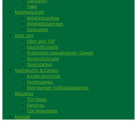
Tanzsport
Yoga
Mitgliedschaft
Mitgliedsantrag
Mitgliedsbeiträge
Formulare
Über uns
Über den TSV
Geschäftsstelle
Prävention sexualisierter Gewalt
Vereinsführung
Sportstätten
Nachwuchs & Camps
Kindersportclub
Feriencamps
Ebersberger Fußballakademie
Aktuelles
TSV News
Fanshop
TSV Newsletter
Kontakt