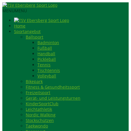
MENU
MENU
Home
Sportangebot
Ballsport
Badminton
Fußball
Handball
Pickleball
Tennis
Tischtennis
Volleyball
Bikepark
Fitness & Gesundheitssport
Freizeitsport
Gerät- und Leistungsturnen
KinderSportClub
Leichtathletik
Nordic Walking
Stockschützen
Taekwondo