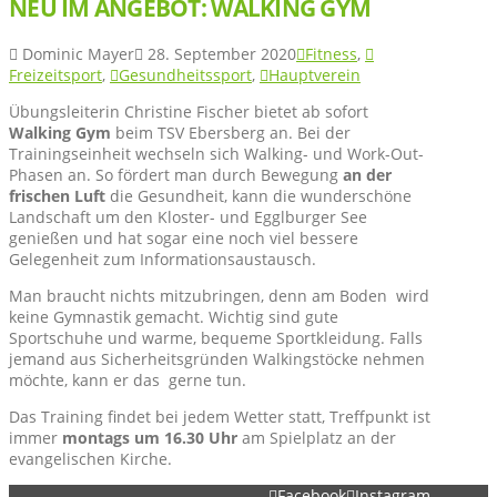
NEU IM ANGEBOT: WALKING GYM
Dominic Mayer
28. September 2020
Fitness
,
Freizeitsport
,
Gesundheitssport
,
Hauptverein
Übungsleiterin Christine Fischer bietet ab sofort
Walking Gym
beim TSV Ebersberg an. Bei der
Trainingseinheit wechseln sich Walking- und Work-Out-
Phasen an. So fördert man durch Bewegung
an der
frischen Luft
die Gesundheit, kann die wunderschöne
Landschaft um den Kloster- und Egglburger See
genießen und hat sogar eine noch viel bessere
Gelegenheit zum Informationsaustausch.
Man braucht nichts mitzubringen, denn am Boden wird
keine Gymnastik gemacht. Wichtig sind gute
Sportschuhe und warme, bequeme Sportkleidung. Falls
jemand aus Sicherheitsgründen Walkingstöcke nehmen
möchte, kann er das gerne tun.
Das Training findet bei jedem Wetter statt, Treffpunkt ist
immer
montags um 16.30 Uhr
am Spielplatz an der
evangelischen Kirche.
Facebook
Instagram