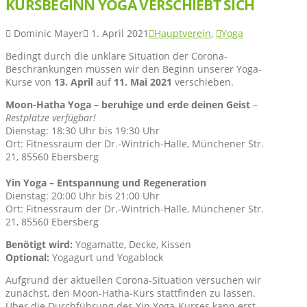
KURSBEGINN YOGA VERSCHIEBT SICH
Dominic Mayer
1. April 2021
Hauptverein
,
Yoga
Bedingt durch die unklare Situation der Corona-
Beschränkungen müssen wir den Beginn unserer Yoga-
Kurse von
13. April
auf
11. Mai 2021
verschieben.
Moon-Hatha Yoga – beruhige und erde deinen Geist
–
Restplätze verfügbar!
Dienstag: 18:30 Uhr bis 19:30 Uhr
Ort: Fitnessraum der Dr.-Wintrich-Halle, Münchener Str.
21, 85560 Ebersberg
Yin Yoga – Entspannung und Regeneration
Dienstag: 20:00 Uhr bis 21:00 Uhr
Ort: Fitnessraum der Dr.-Wintrich-Halle, Münchener Str.
21, 85560 Ebersberg
Benötigt wird:
Yogamatte, Decke, Kissen
Optional:
Yogagurt und Yogablock
Aufgrund der aktuellen Corona-Situation versuchen wir
zunächst, den Moon-Hatha-Kurs stattfinden zu lassen.
Über die Durchführung des Yin Yoga-Kurses kann erst