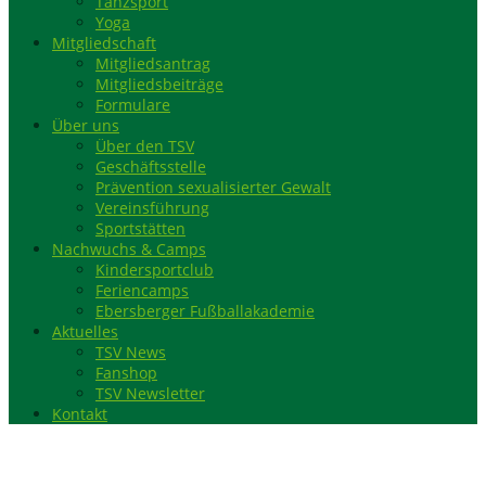
Tanzsport
Yoga
Mitgliedschaft
Mitgliedsantrag
Mitgliedsbeiträge
Formulare
Über uns
Über den TSV
Geschäftsstelle
Prävention sexualisierter Gewalt
Vereinsführung
Sportstätten
Nachwuchs & Camps
Kindersportclub
Feriencamps
Ebersberger Fußballakademie
Aktuelles
TSV News
Fanshop
TSV Newsletter
Kontakt