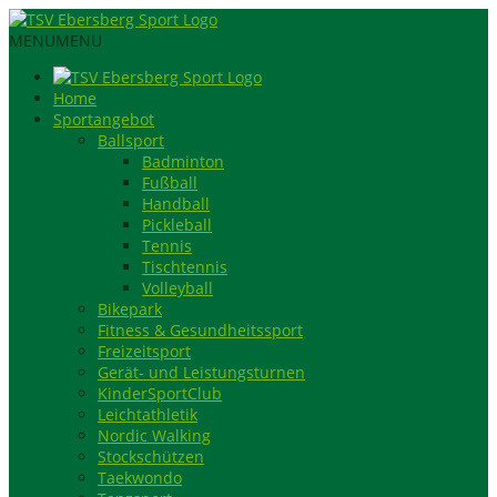
MENU
MENU
Home
Sportangebot
Ballsport
Badminton
Fußball
Handball
Pickleball
Tennis
Tischtennis
Volleyball
Bikepark
Fitness & Gesundheitssport
Freizeitsport
Gerät- und Leistungsturnen
KinderSportClub
Leichtathletik
Nordic Walking
Stockschützen
Taekwondo